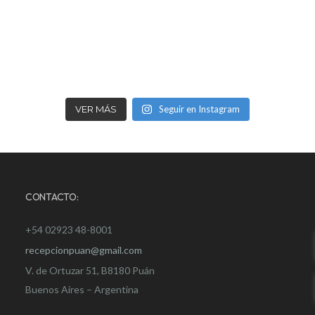
VER MÁS
Seguir en Instagram
CONTACTO:
+54 02923 48-8001
recepcionpuan@gmail.com
V. de Ortuzar 51, B8180 Puán
Buenos Aires – Argentina