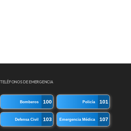
TELÉFONOS DE EMERGENCIA
100
101
Bomberos
Policía
103
107
Defensa Civil
Emergencia Médica