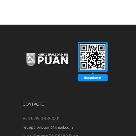
CONTACTO:
+54 02923 48-8001
recepcionpuan@gmail.com
V. de Ortuzar 51, B8180 Puán