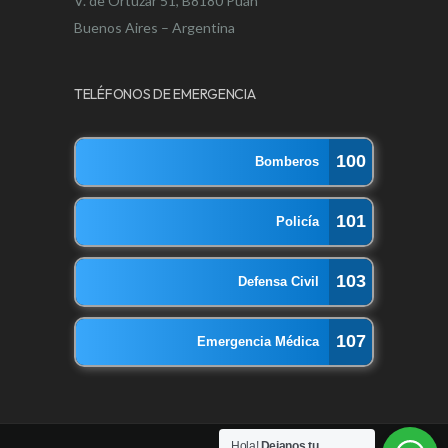
V. de Ortuzar 51, B8180 Puán
Buenos Aires – Argentina
TELÉFONOS DE EMERGENCIA
100
Bomberos
101
Policía
103
Defensa Civil
107
Emergencia Médica
Hola!
Dejanos tu