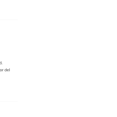
d.
or del