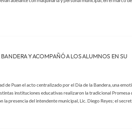
llevan adelante con maquinaria y personal municipal, en el marco de
 BANDERA Y ACOMPAÑÓ A LOS ALUMNOS EN SU
dad de Puan el acto centralizado por el Día de la Bandera, una emot
stintas instituciones educativas realizaron la tradicional Promesa 
 la presencia del intendente municipal, Lic. Diego Reyes; el secret