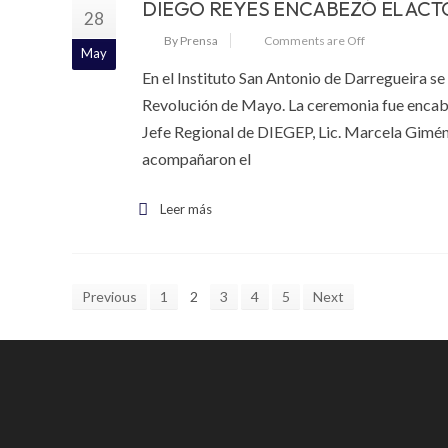
DIEGO REYES ENCABEZÓ EL ACTO
28
By Prensa
Comments are Off
May
En el Instituto San Antonio de Darregueira se 
Revolución de Mayo. La ceremonia fue encabez
Jefe Regional de DIEGEP, Lic. Marcela Giménez
acompañaron el
Leer más
Previous
1
2
3
4
5
Next