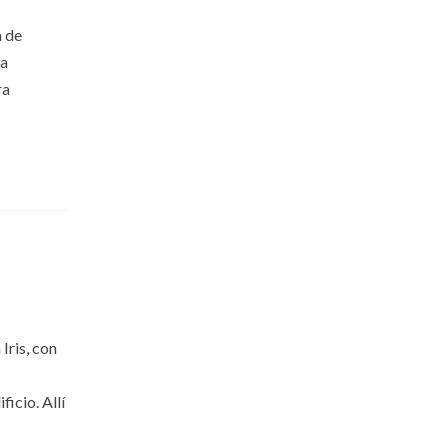
a de
da
ra
Iris, con
icio. Allí