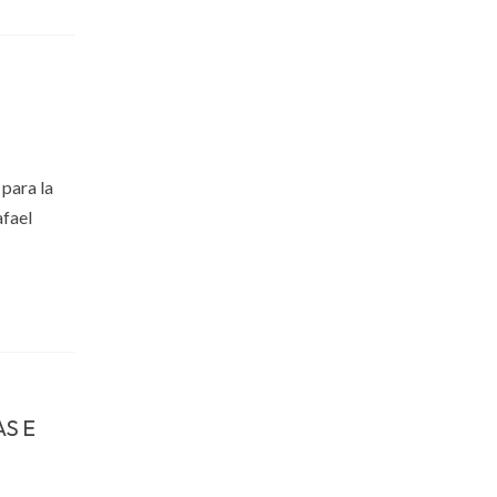
 para la
afael
S E