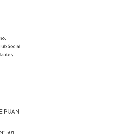
no,
lub Social
lante y
E PUAN
l N° 501