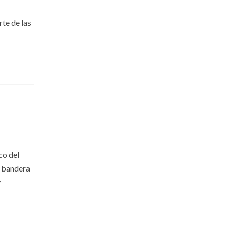
rte de las
co del
a bandera
y