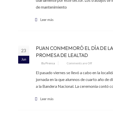
diariamente por este sector. Los trabajos se 
de mantenimiento
Leer más
PUAN CONMEMORÓ EL DÍA DE LA
23
PROMESA DE LEALTAD
Jun
By Prensa
Comments are Off
El pasado viernes se llevó a cabo en la locali
jornada en la que alumnos de cuarto año de di
a la Bandera Nacional. La ceremonia contó con
Leer más