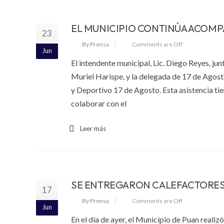
EL MUNICIPIO CONTINÚA ACOMP
23
By Prensa
Comments are Off
Jun
El intendente municipal, Lic. Diego Reyes, jun
Muriel Harispe, y la delegada de 17 de Agosto
y Deportivo 17 de Agosto. Esta asistencia tie
colaborar con el
Leer más
SE ENTREGARON CALEFACTORES A
17
By Prensa
Comments are Off
Jun
En el día de ayer, el Municipio de Puan reali