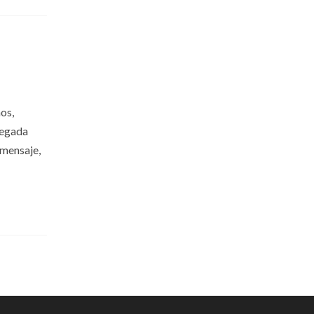
os,
legada
 mensaje,