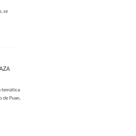
, se
AZA
a temática
o de Puan,