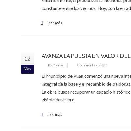
Anteriormente, el predio sufría incendios p
constante entre los vecinos. Hoy, con la errad
Leer más
AVANZA LA PUESTA EN VALOR DE
12
By Prensa
Comments are Off
May
El Municipio de Puan comenzó una nueva inte
integral de la base y el recambio de baldosas
La obra busca recuperar un espacio histórico
visible deterioro
Leer más