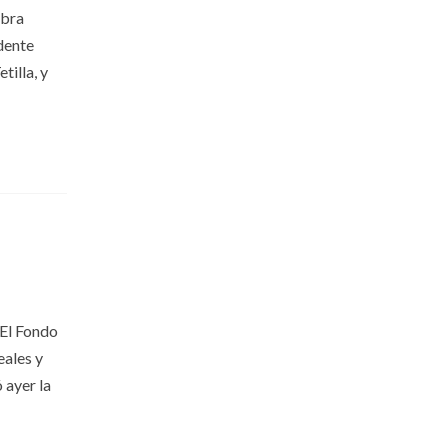
obra
ndente
tilla, y
 El Fondo
eales y
 ayer la