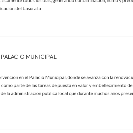
rácticamente todos los días, generando contaminación, humo y pre
icación del basural a
L PALACIO MUNICIPAL
rvención en el Palacio Municipal, donde se avanza con la renovaci
, como parte de las tareas de puesta en valor y embellecimiento del 
 de la administración pública local que durante muchos años prese