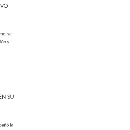
IVO
mo, se
ión y
EN SU
pañó la