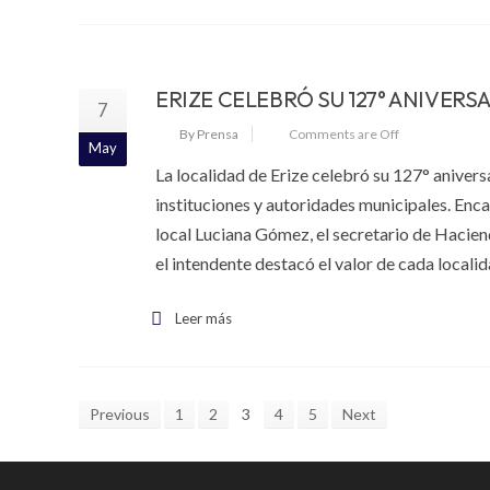
ERIZE CELEBRÓ SU 127° ANIVERS
7
By Prensa
Comments are Off
May
La localidad de Erize celebró su 127° anivers
instituciones y autoridades municipales. En
local Luciana Gómez, el secretario de Haciend
el intendente destacó el valor de cada localid
Leer más
Previous
1
2
3
4
5
Next