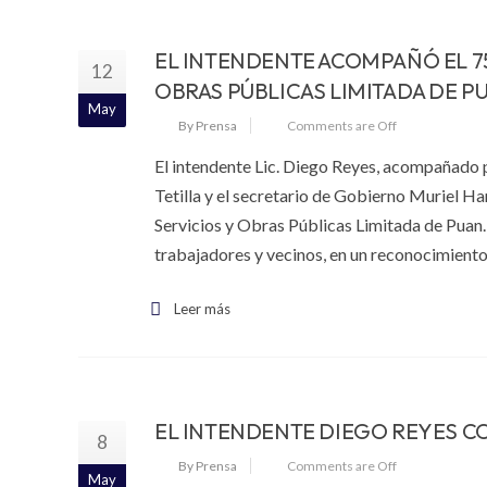
EL INTENDENTE ACOMPAÑÓ EL 75
12
OBRAS PÚBLICAS LIMITADA DE P
May
By Prensa
Comments are Off
El intendente Lic. Diego Reyes, acompañado p
Tetilla y el secretario de Gobierno Muriel Har
Servicios y Obras Públicas Limitada de Puan.
trabajadores y vecinos, en un reconocimiento
Leer más
EL INTENDENTE DIEGO REYES C
8
By Prensa
Comments are Off
May