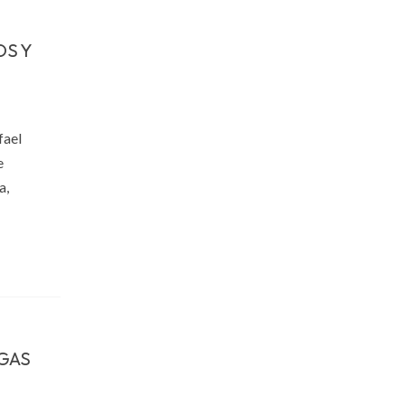
OS Y
fael
e
a,
 GAS