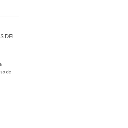
S DEL
a
eso de