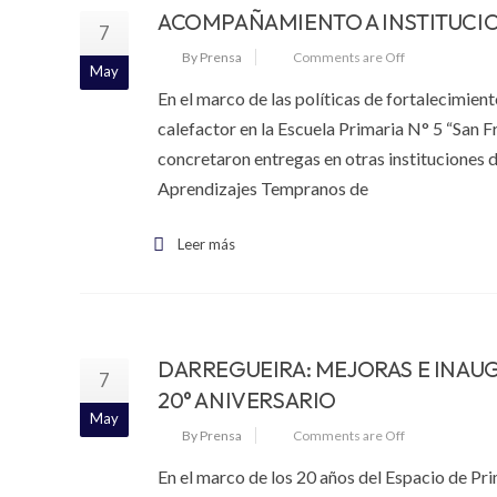
ACOMPAÑAMIENTO A INSTITUCIO
7
By Prensa
Comments are Off
May
En el marco de las políticas de fortalecimient
calefactor en la Escuela Primaria N° 5 “San F
concretaron entregas en otras instituciones d
Aprendizajes Tempranos de
Leer más
DARREGUEIRA: MEJORAS E INAUG
7
20° ANIVERSARIO
May
By Prensa
Comments are Off
En el marco de los 20 años del Espacio de Pr