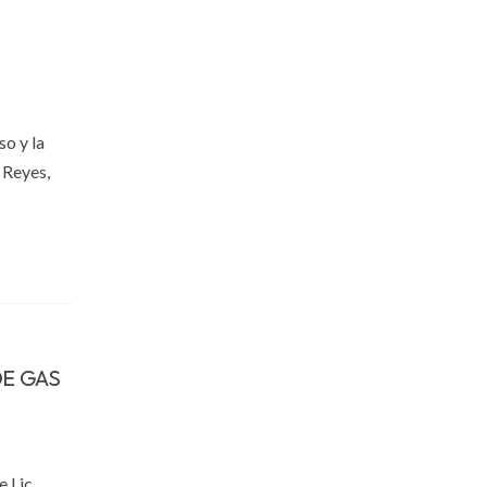
o y la
 Reyes,
DE GAS
 Lic.