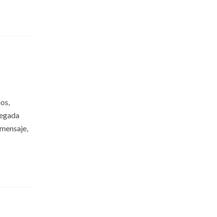
os,
legada
 mensaje,