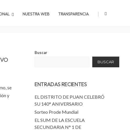
|
IONAL
NUESTRA WEB
TRANSPARENCIA
Home
Prensa
Buscar
IVO
BUSCAR
ENTRADAS RECIENTES
mo, se
ión y
EL DISTRITO DE PUAN CELEBRÓ
SU 140° ANIVERSARIO
Sorteo Prode Mundial
EL SUM DE LA ESCUELA
SECUNDARIA N° 1 DE