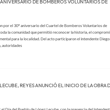
° ANIVERSARIO DE BOMBEROS VOLUNTARIOS DE
n por el 30° aniversario del Cuartel de Bomberos Voluntarios de
toda la comunidad que permitió reconocer la historia, el compromis
mental para la localidad. Del acto participaron el intendente Diego
a, autoridades
 LECUBE, REYES ANUNCIÓ EL INICIO DE LA OBRA 
r el Día del Pueblo de López Lecube, con la presencia del Intendente