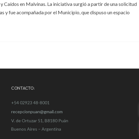
 Caídos en Malvinas. La iniciativa surgió a partir de una solicitud
ias y fue acompañada por el Municipio, que dispuso un espacio
CONTACTO:
+54 02923 48-8001
recepcionpuan@gmail.com
V. de Ortuzar 51, B8180 Puán
Buenos Aires – Argentina