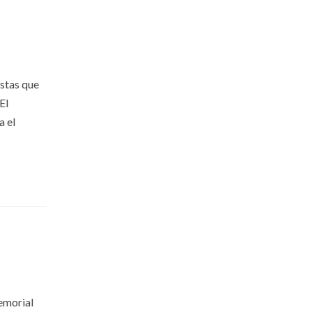
istas que
El
a el
memorial