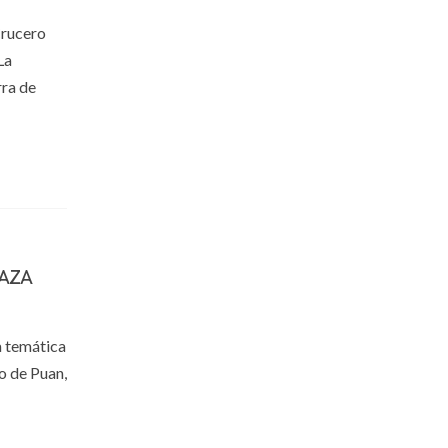
 Crucero
La
rra de
AZA
a temática
o de Puan,