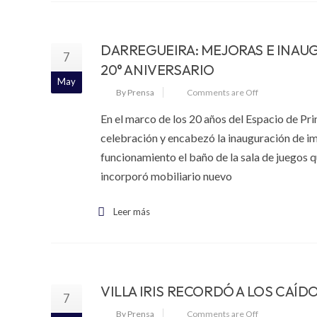
DARREGUEIRA: MEJORAS E INAUG
7
20° ANIVERSARIO
May
By Prensa
Comments are Off
En el marco de los 20 años del Espacio de Pr
celebración y encabezó la inauguración de imp
funcionamiento el baño de la sala de juegos q
incorporó mobiliario nuevo
Leer más
VILLA IRIS RECORDÓ A LOS CAÍ
7
By Prensa
Comments are Off