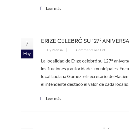
Leer más
ERIZE CELEBRÓ SU 127° ANIVERS
7
By Prensa
Comments are Off
May
La localidad de Erize celebró su 127° anivers
instituciones y autoridades municipales. En
local Luciana Gómez, el secretario de Haciend
el intendente destacó el valor de cada localid
Leer más