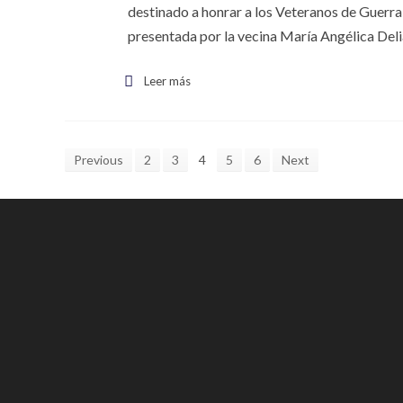
destinado a honrar a los Veteranos de Guerra y
presentada por la vecina María Angélica Del
Leer más
Previous
2
3
4
5
6
Next