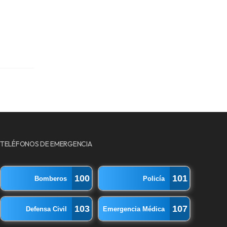
TELÉFONOS DE EMERGENCIA
100
101
Bomberos
Policía
103
107
Defensa Civil
Emergencia Médica