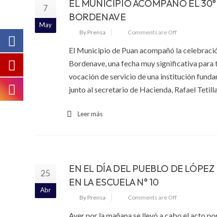
EL MUNICIPIO ACOMPAÑÓ EL 30
7
BORDENAVE
May
By Prensa
Comments are Off
El Municipio de Puan acompañó la celebració
Bordenave, una fecha muy significativa para 
vocación de servicio de una institución funda
junto al secretario de Hacienda, Rafael Tetill
Leer más
EN EL DÍA DEL PUEBLO DE LÓPEZ
25
EN LA ESCUELA N° 10
Abr
By Prensa
Comments are Off
Ayer por la mañana se llevó a cabo el acto po